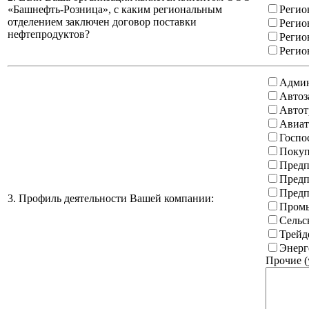
«Башнефть-Розница», с каким региональным
Регио
отделением заключен договор поставки
Регио
нефтепродуктов?
Регио
Регио
Админ
Автоз
Автот
Авиат
Госпо
Покуп
Предп
Предп
Предп
3. Профиль деятельности Вашей компании:
Промы
Сельс
Трейд
Энерг
Прочие (