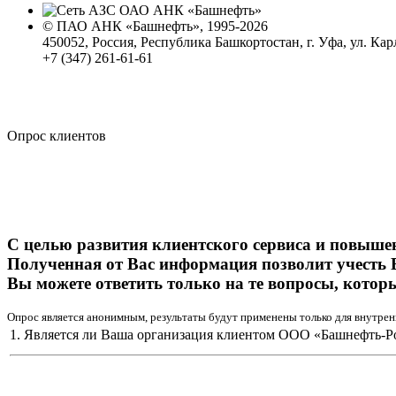
© ПАО АНК «Башнефть», 1995-2026
450052, Россия, Республика Башкортостан, г. Уфа, ул. Кар
+7 (347) 261-61-61
Политика обработки персональных данных
Сводные данные о результатах проведения СОУТ
Политика Компании в области противодействия корпора
Опрос клиентов
С целью развития клиентского сервиса и повыше
Полученная от Вас информация позволит учесть 
Вы можете ответить только на те вопросы, котор
Опрос является анонимным, результаты будут применены только для внутрен
1. Является ли Ваша организация клиентом ООО «Башнефть-Р