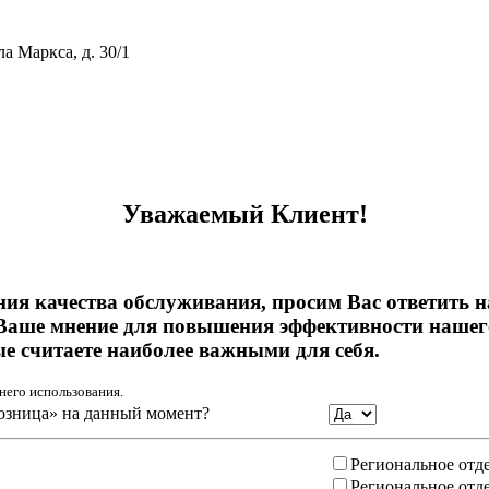
ла Маркса, д. 30/1
тивному мошенничеству и вовлечению в коррупционную деятел
Уважаемый Клиент!
ния качества обслуживания, просим Вас ответить 
Ваше мнение для повышения эффективности нашего
ые считаете наиболее важными для себя.
него использования.
озница» на данный момент?
Региональное отд
Региональное отд