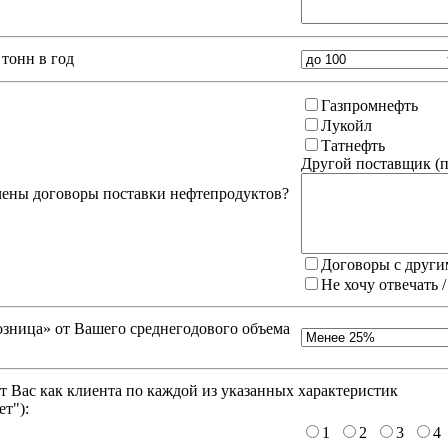
тонн в год
Газпромнефть
Лукойл
Татнефть
Другой поставщик (
п
чены договоры поставки нефтепродуктов?
Договоры с други
Не хочу отвечать 
зница» от Вашего среднегодового объема
 Вас как клиента по каждой из указанных характеристик
ет"
):
1
2
3
4