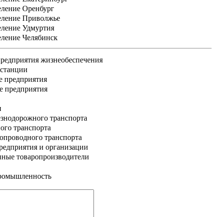
еление Оренбург
еление Приволжье
еление Удмуртия
еление Челябинск
редприятия жизнеобеспечения
 станции
е предприятия
е предприятия
и
знодорожного транспорта
ого транспорта
опроводного транспорта
едприятия и организации
нные товаропроизводители
промышленность