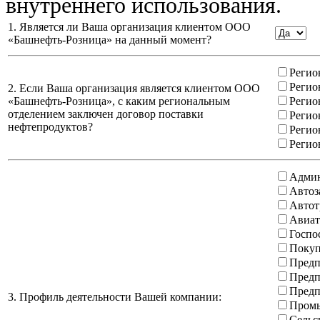
внутреннего использования.
1. Является ли Ваша организация клиентом ООО
«Башнефть-Розница» на данный момент?
Регио
Регио
2. Если Ваша организация является клиентом ООО
«Башнефть-Розница», с каким региональным
Регио
отделением заключен договор поставки
Регио
нефтепродуктов?
Регио
Регио
Админ
Автоз
Автот
Авиат
Госпо
Покуп
Предп
Предп
Предп
3. Профиль деятельности Вашей компании:
Промы
Сельс