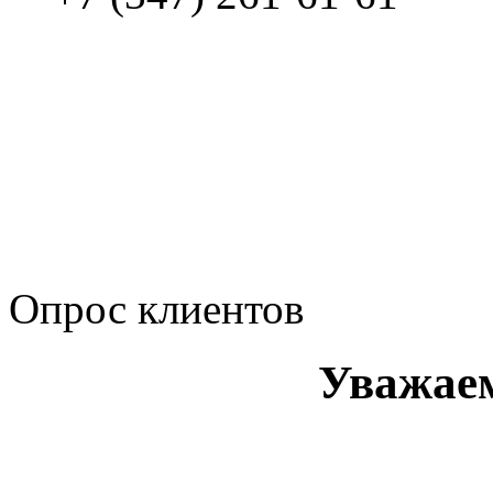
Политика обработки п
Сводные данные о резу
Политика Компании в о
корпоративному мошенн
коррупционную деятел
Опрос клиентов
Уважае