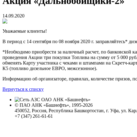
Акция «Дальнобойщики-2»
14.09.2020
Уважаемые клиенты!
В период с 14 сентября по 08 ноября 2020 г. заправляйтесь* 
*Необходимо приобрести за наличный расчет, по банковской ка
проведения Акции три покупки Топлива на сумму от 5 000 руб
обменять Карту участника с чеками и штампами на Скретч-карт
К5 (топливо дизельное ЕВРО, межсезонное).
Информацию об организаторе, правилах, количестве призов, по
Вернуться к списку
© ПАО АНК «Башнефть», 1995-2026
450052, Россия, Республика Башкортостан, г. Уфа, ул. Кар
+7 (347) 261-61-61
Политика обработки персональных данных
Сводные данные о результатах проведения СОУТ
Политика Компании в области противодействия корпора