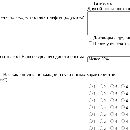
Татнефть
Другой поставщик (
п
чены договоры поставки нефтепродуктов?
Договоры с други
Не хочу отвечать 
зница» от Вашего среднегодового объема
 Вас как клиента по каждой из указанных характеристик
ет"
):
1
2
3
4
1
2
3
4
1
2
3
4
1
2
3
4
1
2
3
4
1
2
3
4
1
2
3
4