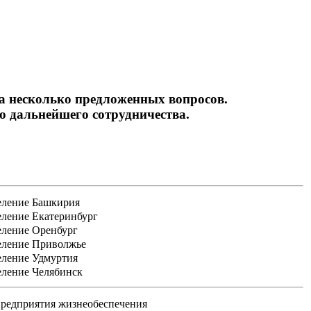
на несколько предложенных вопросов.
 дальнейшего сотрудничества.
еление Башкирия
еление Екатеринбург
еление Оренбург
еление Приволжье
еление Удмуртия
еление Челябинск
редприятия жизнеобеспечения