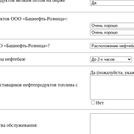
одуктов мелким оптом на бирже
дуктов ООО «Башнефть-Розница»:
 «Башнефть-Розница»
?
на нефтебазе
Да (
пожалуйста, ука
оставщиков нефтепродуктов топлива с
Нет
тва обслуживания: