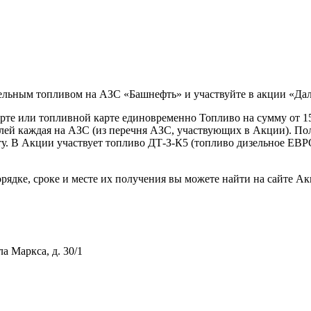
дизельным топливом на АЗС «Башнефть» и участвуйте в акции «Д
рте или топливной карте единовременно Топливо на сумму от 15
лей каждая на АЗС (из перечня АЗС, участвующих в Акции). Пол
у. В Акции участвует топливо ДТ-З-К5 (топливо дизельное ЕВРО
рядке, сроке и месте их получения вы можете найти на сайте А
ла Маркса, д. 30/1
тивному мошенничеству и вовлечению в коррупционную деятел