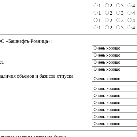
1
2
3
4
1
2
3
4
1
2
3
4
1
2
3
4
ООО «Башнефть-Розница»:
са
аличия объемов и базисов отпуска