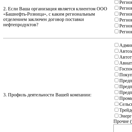
Регио
Регио
2. Если Ваша организация является клиентом ООО
«Башнефть-Розница», с каким региональным
Регио
отделением заключен договор поставки
Регио
нефтепродуктов?
Регио
Регио
Админ
Автоз
Автот
Авиат
Госпо
Покуп
Предп
Предп
Предп
3. Профиль деятельности Вашей компании:
Промы
Сельс
Трейд
Энерг
Прочие (